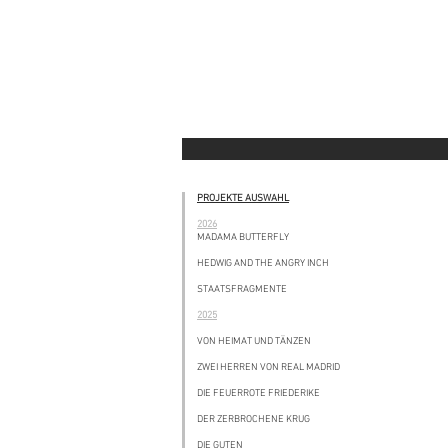
PROJEKTE AUSWAHL
2026
MADAMA BUTTERFLY
HEDWIG AND THE ANGRY INCH
STAATSFRAGMENTE
2025
VON HEIMAT UND TÄNZEN
ZWEI HERREN VON REAL MADRID
DIE FEUERROTE FRIEDERIKE
DER ZERBROCHENE KRUG
DIE GUTEN