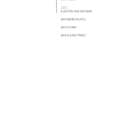
2015
ELEKTRA UND DER BÄR
DER WEIBSTEUFEL
DER STURM
DER KLEINE PRINZ