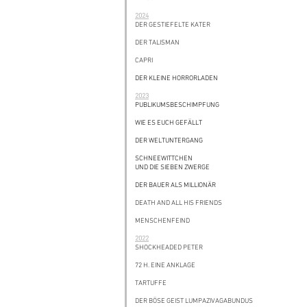
2024
DER GESTIEFELTE KATER
DER TALISMAN
CAPRI
DER KLEINE HORRORLADEN
2023
PUBLIKUMSBESCHIMPFUNG
WIE ES EUCH GEFÄLLT
DER WELTUNTERGANG
SCHNEEWITTCHEN
UND DIE SIEBEN ZWERGE
DER BAUER ALS MILLIONÄR
DEATH AND ALL HIS FRIENDS
MENSCHENFEIND
2022
SHOCKHEADED PETER
72 H. EINE ANKLAGE
TARTUFFE
DER BÖSE GEIST LUMPAZIVAGABUNDUS