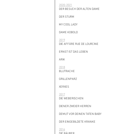
2020-2021
DER BESUCH DER ALTEN DAME
DER STURM
MY COOL LADY
DAME KOBOLD
2019
DIE AFFÄRE RUE DE LOURCINE
ERNST IST DAS LEBEN
ARIK
2018
BLUTRACHE
GRILLENPARZ
XERXES
2017
DIE WEBERISCHEN
DIENER ZWEIER HERREN
DEMUT VOR DEINEN TATEN BABY
DER EINGEBILDETE KRANKE
2016
DIE RÄUBER