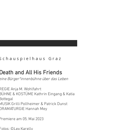
Schauspielhaus Graz
Death and All His Friends
eine Bürger*innenbühne über das Leben
REGIE Anja M. Wohlfahrt
BÜHNE & KOSTÜME Kathrin Eingang & Katia
Bottegal
MUSIK Grilli Pollheimer & Patrick Dunst
DRAMATURGIE Hannah Mey
Premiere am 05. Mai 2023
Fotos: ©Lex Karelly